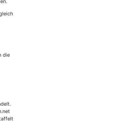
en.
gleich
n die
l
delt.
n.net
affelt