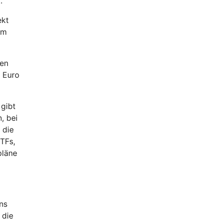
.
ekt
em
ken
2 Euro
 gibt
, bei
 die
ETFs,
pläne
ns
 die