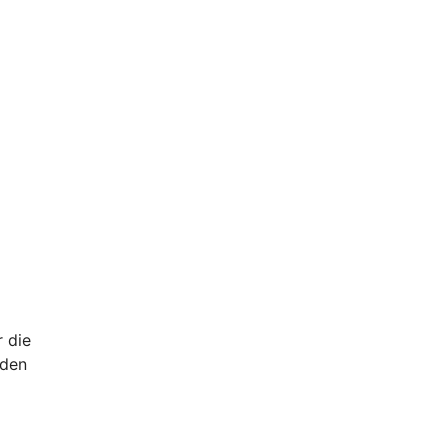
r die
 den