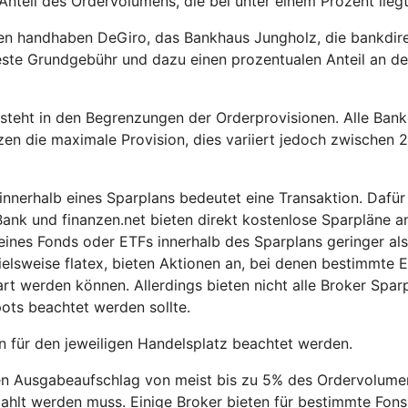
teil des Ordervolumens, die bei unter einem Prozent liegt
nen handhaben DeGiro, das Bankhaus Jungholz, die bankdir
feste Grundgebühr und dazu einen prozentualen Anteil an d
steht in den Begrenzungen der Orderprovisionen. Alle Ban
zen die maximale Provision, dies variiert jedoch zwischen 
 innerhalb eines Sparplans bedeutet eine Transaktion. Dafür
ank und finanzen.net bieten direkt kostenlose Sparpläne an
eines Fonds oder ETFs innerhalb des Sparplans geringer als
ielsweise flatex, bieten Aktionen an, bei denen bestimmte 
t werden können. Allerdings bieten nicht alle Broker Spar
ots beachtet werden sollte.
n für den jeweiligen Handelsplatz beachtet werden.
n Ausgabeaufschlag von meist bis zu 5% des Ordervolume
ahlt werden muss. Einige Broker bieten für bestimmte Fons