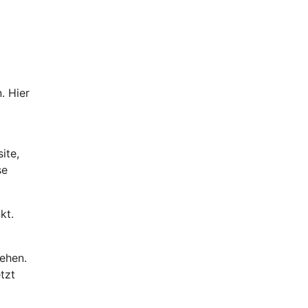
. Hier
ite,
se
kt.
tehen.
tzt