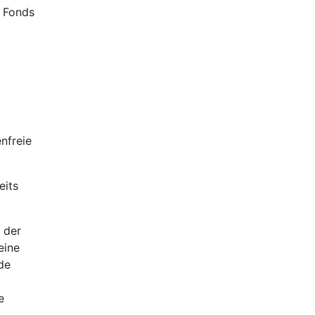
0 Fonds
nfreie
eits
 der
eine
de
e