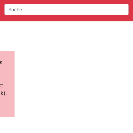
s
kt
k),