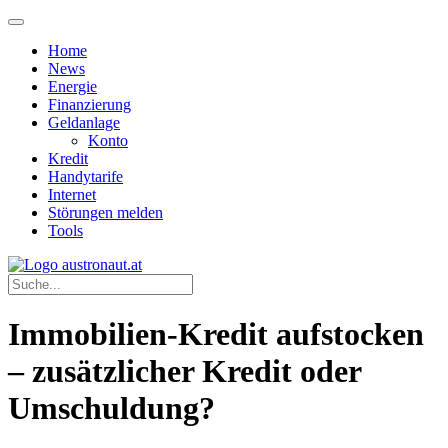
Home
News
Energie
Finanzierung
Geldanlage
Konto
Kredit
Handytarife
Internet
Störungen melden
Tools
Immobilien-Kredit aufstocken
– zusätzlicher Kredit oder
Umschuldung?