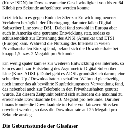
(Kurz: ISDN) im Downstream eine Geschwindigkeit von bis zu 64
Kilobit pro Sekunde aufgefahren werden konnte.
Letztlich kam es gegen Ende der 80er zur Entwicklung neuerer
Verfahren bezüglich der Übertragung, darunter fallen Digital
Subscriber Line sowie DSL. Dabei fand sowohl in Europa aber
auch in Amerika eine getrennte Entwicklung statt, sodass es
schlussendlich zur Entstehung des ANSI (Amerika) und ETSI
(Europa) kam. Während die Nutzung des Internets in vielen
Privathaushalten Einzug fand, befand sich die Downloadrate bei
knapp 1,5 bzw. 2 Megabit pro Sekunde.
Ein wenig später kam es zur weiteren Entwicklung des Internets, so
kam es auch zur Entstehung des Asymmetric Digital Subscriber
Line (Kurz: ADSL). Dabei geht es ADSL grundsätzlich darum, eine
schnellere Up / Downloadrate zu schaffen. Während gleichzeitig
noch immer das alt bewährte Kupferleitungsnetz Verwendung fand,
das nebenbei auch zur Telefonie in den Privathaushalten genutzt
wurde. Zu diesem Zeitpunkt befand sich außerdem die maximal zu
erreichende Downloadrate bei 16 Megabit pro Sekunde. Darüber
hinaus konnte die Downloadrate im Falle von kürzeren Strecken
erweitert werden, so dass die Downloadrate auf 25 Megabit pro
Sekunde anstieg.
Die Geburtsstunde der Glasfaser