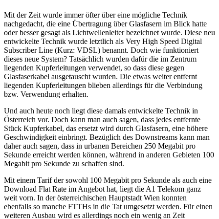
Mit der Zeit wurde immer öfter über eine mögliche Technik
nachgedacht, die eine Übertragung über Glasfasern im Blick hatte
oder besser gesagt als Lichtwellenleiter bezeichnet wurde. Diese neu
entwickelte Technik wurde letztlich als Very High Speed Digital
Subscriber Line (Kurz: VDSL) benannt. Doch wie funktioniert
dieses neue System? Tatsächlich wurden dafür die im Zentrum
liegenden Kupferleitungen verwendet, so dass diese gegen
Glasfaserkabel ausgetauscht wurden. Die etwas weiter entfernt
liegenden Kupferleitungen blieben allerdings für die Verbindung
bzw. Verwendung erhalten.
Und auch heute noch liegt diese damals entwickelte Technik in
Österreich vor. Doch kann man auch sagen, dass jedes entfernte
Stück Kupferkabel, das ersetzt wird durch Glasfasern, eine höhere
Geschwindigkeit einbringt. Bezüglich des Downstreams kann man
daher auch sagen, dass in urbanen Bereichen 250 Megabit pro
Sekunde erreicht werden können, während in anderen Gebieten 100
Megabit pro Sekunde zu schaffen sind.
Mit einem Tarif der sowohl 100 Megabit pro Sekunde als auch eine
Download Flat Rate im Angebot hat, liegt die A1 Telekom ganz
weit vorn. In der österreichischen Hauptstadt Wien konnten
ebenfalls so manche FTTHs in die Tat umgesetzt werden. Für einen
weiteren Ausbau wird es allerdings noch ein wenig an Zeit